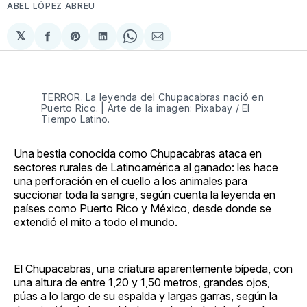
ABEL LÓPEZ ABREU
𝕏
Compartir
Share
Compartir
Share
Compartir
en
on
en
on
via
Facebook
Pinterest
LinkedIn
WhatsApp
Email
TERROR. La leyenda del Chupacabras nació en
Puerto Rico. | Arte de la imagen: Pixabay / El
Tiempo Latino.
Una bestia conocida como Chupacabras ataca en
sectores rurales de Latinoamérica al ganado: les hace
una perforación en el cuello a los animales para
succionar toda la sangre, según cuenta la leyenda en
países como Puerto Rico y México, desde donde se
extendió el mito a todo el mundo.
El Chupacabras, una criatura aparentemente bípeda, con
una altura de entre 1,20 y 1,50 metros, grandes ojos,
púas a lo largo de su espalda y largas garras, según la