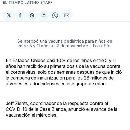
EL TIEMPO LATINO STAFF
𝕏
Compartir
Share
Compartir
Share
Compartir
en
on
en
on
via
Facebook
Pinterest
LinkedIn
WhatsApp
Email
Se aprobó una vacuna pediátrica para niños de
entre 5 y 11 años el 2 de noviembre. | Foto: Efe.
En Estados Unidos casi 10% de los niños entre 5 y 11
años han recibido su primera dosis de la vacuna contra
el coronavirus, solo dos semanas después de que inició
la campaña de inmunización para los 28 millones de
jóvenes estadounidenses en ese grupo de edad.
Jeff Zients, coordinador de la respuesta contra el
COVID-19 de la Casa Blanca, anunció el avance de la
vacunación el miércoles.