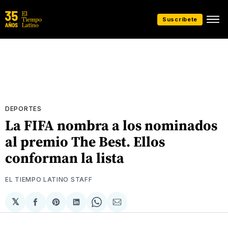
Suscríbete
DEPORTES
La FIFA nombra a los nominados
al premio The Best. Ellos
conforman la lista
EL TIEMPO LATINO STAFF
𝕏
Compartir
Share
Compartir
Share
Compartir
en
on
en
on
via
Facebook
Pinterest
LinkedIn
WhatsApp
Email