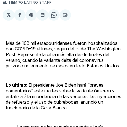
EL TIEMPO LATINO STAFF
𝕏
Compartir
Share
Compartir
Share
Compartir
en
on
en
on
via
Facebook
Pinterest
LinkedIn
WhatsApp
Email
Más de 103 mil estadounidenses fueron hospitalizados
con COVID-19 el lunes, según datos de The Washington
Post. Representa la cifra más alta desde finales del
verano, cuando la variante delta del coronavirus
provocó un aumento de casos en todo Estados Unidos.
Lo último:
El presidente Joe Biden hará “breves
comentarios” este martes sobre la variante ómicron y
enfatizará la importancia de las vacunas, las inyecciones
de refuerzo y el uso de cubrebocas, anunció un
funcionario de la Casa Blanca.
La mayoría de las escuelas en todo el país