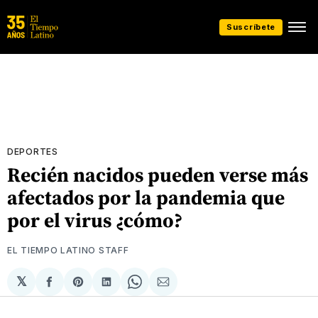
Suscríbete
DEPORTES
Recién nacidos pueden verse más
afectados por la pandemia que
por el virus ¿cómo?
EL TIEMPO LATINO STAFF
𝕏
Compartir
Share
Compartir
Share
Compartir
en
on
en
on
via
Facebook
Pinterest
LinkedIn
WhatsApp
Email