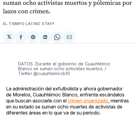
suman ocho activistas muertos y pólemicas por
lazos con crimen.
EL TIEMPO LATINO STAFF
𝕏
Compartir
Share
Compartir
Share
Compartir
en
on
en
on
via
Facebook
Pinterest
LinkedIn
WhatsApp
Email
DATOS. Durante el gobierno de Cuauhtémoc
Blanco se suman ocho activistas muertos. /
Twitter @cuauhtemocb10
La administración del exfutbolista y ahora gobernador
de Morelos, Cuauhtémoc Blanco, enfrenta escándalos
que buscan asociarle con el
crimen organizado
, mientras
en su estado se suman ocho muertes de activistas de
diferentes áreas en lo que va de su período.