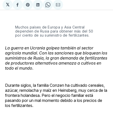
𝕏
Compartir
Share
Compartir
Share
Compartir
en
on
en
on
via
Facebook
Pinterest
LinkedIn
WhatsApp
Email
Muchos países de Europa y Asia Central
dependen de Rusia para obtener más del 50
por ciento de su suministro de fertilizantes.
La guerra en Ucrania golpea también al sector
agrícola mundial. Con las sanciones que bloquean los
suministros de Rusia, la gran demanda de fertilizantes
de productores alternativos amenaza a cultivos en
todo el mundo
.
Durante siglos, la familia Conzen ha cultivado cereales,
azúcar, remolacha y maíz en Heinsberg, muy cerca de la
frontera holandesa. Pero el negocio familiar está
pasando por un mal momento debido a los precios de
los fertilizantes.