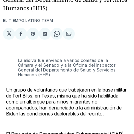
Humanos (HHS)
EL TIEMPO LATINO TEAM
𝕏
Compartir
Share
Compartir
Share
Compartir
en
on
en
on
via
Facebook
Pinterest
LinkedIn
WhatsApp
Email
La misiva fue enviada a varios comités de la
Cámara y el Senado y a la Oficina del Inspector
General del Departamento de Salud y Servicios
Humanos (HHS)
Un grupo de voluntarios que trabajaron en la base militar
de Fort Bliss, en Texas, misma que ha sido habilitada
como un albergue para niños migrantes no
acompañados, han denunciado a la administración de
Biden las condiciones deplorables del recinto.
El Proyecto de Responsabilidad Gubernamental (GAP),