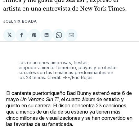
artista en una entrevista de New York Times.
JOELNIX BOADA
𝕏
Compartir
Share
Compartir
Share
Compartir
en
on
en
on
via
Facebook
Pinterest
LinkedIn
WhatsApp
Email
Las relaciones amorosas, fiestas,
empoderamiento femenino, playas y protestas
sociales son las temáticas predominantes en
los 23 temas. Credit: EFE/Eric Rojas.
El cantante puertorriqueño Bad Bunny estrenó este 6 de
mayo
Un Verano Sin Ti
, el cuarto álbum de estudio y
quinto en su carrera. El disco concentra 23 canciones
que a menos de un día de su estreno ya tienen más
cinco millones de visualizaciones y se han convertido en
las favoritas de su fanaticada.