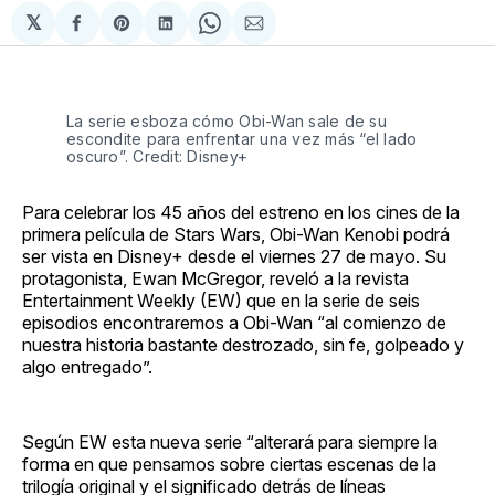
𝕏
Compartir
Share
Compartir
Share
Compartir
en
on
en
on
via
Facebook
Pinterest
LinkedIn
WhatsApp
Email
La serie esboza cómo Obi-Wan sale de su
escondite para enfrentar una vez más “el lado
oscuro”. Credit: Disney+
Para celebrar los 45 años del estreno en los cines de la
primera película de Stars Wars, Obi-Wan Kenobi podrá
ser vista en Disney+ desde el viernes 27 de mayo. Su
protagonista, Ewan McGregor, reveló a la revista
Entertainment Weekly (EW) que en la serie de seis
episodios encontraremos a Obi-Wan “al comienzo de
nuestra historia bastante destrozado, sin fe, golpeado y
algo entregado”.
Según EW esta nueva serie “alterará para siempre la
forma en que pensamos sobre ciertas escenas de la
trilogía original y el significado detrás de líneas