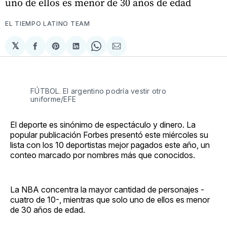
uno de ellos es menor de 30 años de edad
EL TIEMPO LATINO TEAM
𝕏
Compartir
Share
Compartir
Share
Compartir
en
on
en
on
via
Facebook
Pinterest
LinkedIn
WhatsApp
Email
FÚTBOL. El argentino podría vestir otro
uniforme/EFE
El deporte es sinónimo de espectáculo y dinero. La
popular publicación Forbes presentó este miércoles su
lista con los 10 deportistas mejor pagados este año, un
conteo marcado por nombres más que conocidos.
La NBA concentra la mayor cantidad de personajes -
cuatro de 10-, mientras que solo uno de ellos es menor
de 30 años de edad.