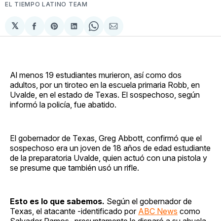
EL TIEMPO LATINO TEAM
𝕏
Compartir
Share
Compartir
Share
Compartir
en
on
en
on
via
Facebook
Pinterest
LinkedIn
WhatsApp
Email
Al menos 19 estudiantes murieron, así como dos
adultos, por un tiroteo en la escuela primaria Robb, en
Uvalde, en el estado de Texas. El sospechoso, según
informó la policía, fue abatido.
El gobernador de Texas, Greg Abbott, confirmó que el
sospechoso era un joven de 18 años de edad estudiante
de la preparatoria Uvalde, quien actuó con una pistola y
se presume que también usó un rifle.
Esto es lo que sabemos.
Según el gobernador de
Texas, el atacante -identificado por
ABC News
como
Salvador Ramos- presuntamente le disparó a su abuela