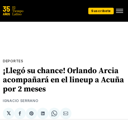
Suscríbete
DEPORTES
¡Llegó su chance! Orlando Arcia
acompañará en el lineup a Acuña
por 2 meses
IGNACIO SERRANO
𝕏
Compartir
Share
Compartir
Share
Compartir
en
on
en
on
via
Facebook
Pinterest
LinkedIn
WhatsApp
Email