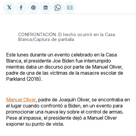
𝕏
Compartir
Share
Compartir
Share
Compartir
en
on
en
on
via
Facebook
Pinterest
LinkedIn
WhatsApp
Email
CONFRONTACIÓN. El hecho ocurrió en la Casa
Blanca/Captura de pantalla
Este lunes durante un evento celebrado en la Casa
Blanca, el presidente Joe Biden fue interrumpido
mientras daba un discurso por parte de Manuel Oliver,
padre de una de las víctimas de la masacre escolar de
Parkland (2018).
Manuel Oliver
, padre de Joaquín Oliver, se encontraba en
el lugar cuando confrontó a Biden, en un evento para
promocionar una nueva ley sobre el control de armas.
Pese al impasse, el presidente dejó a Manuel Oliver
exponer su punto de vista.