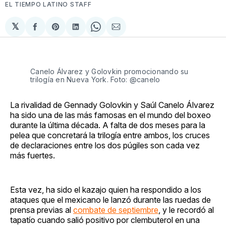
EL TIEMPO LATINO STAFF
𝕏
Compartir
Share
Compartir
Share
Compartir
en
on
en
on
via
Facebook
Pinterest
LinkedIn
WhatsApp
Email
Canelo Álvarez y Golovkin promocionando su
trilogía en Nueva York. Foto: @canelo
La rivalidad de Gennady Golovkin y Saúl Canelo Álvarez
ha sido una de las más famosas en el mundo del boxeo
durante la última década. A falta de dos meses para la
pelea que concretará la trilogía entre ambos, los cruces
de declaraciones entre los dos púgiles son cada vez
más fuertes.
Esta vez, ha sido el kazajo quien ha respondido a los
ataques que el mexicano le lanzó durante las ruedas de
prensa previas al
combate de septiembre
, y le recordó al
tapatío cuando salió positivo por clembuterol en una