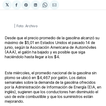
𝕏
Compartir
Share
Compartir
Share
Compartir
en
on
en
on
via
Facebook
Pinterest
LinkedIn
WhatsApp
Email
| Foto: Archivo
Desde que el precio promedio de la gasolina alcanzó su
máximo de $5,01 en Estados Unidos el pasado 14 de
junio, según la Asociación Americana de Automóviles
(AAA), el galón ha bajado y es posible que siga
haciéndolo hasta llegar a los $4.
Este miércoles, el promedio nacional de la gasolina sin
plomo se ubicó en $4,467 por galón. Los datos
semanales sobre la demanda de la gasolina ofrecidos
por la Administración de Información de Energía (EIA, en
inglés), sugieren que los conductores han disminuido el
uso de este combustible y que los suministros están
mejorando.