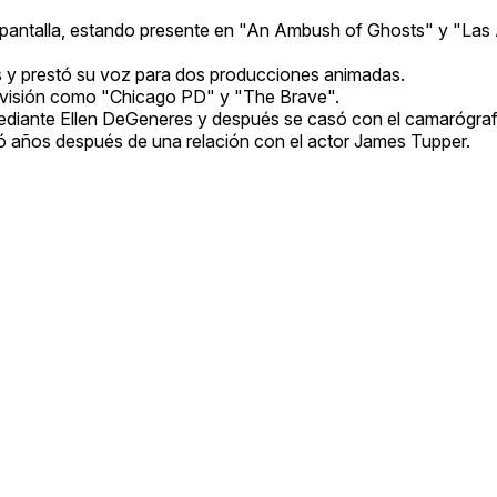
n pantalla, estando presente en "An Ambush of Ghosts" y "Las
s y prestó su voz para dos producciones animadas.
levisión como "Chicago PD" y "The Brave".
omediante Ellen DeGeneres y después se casó con el camarógr
egó años después de una relación con el actor James Tupper.