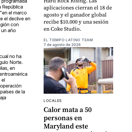
Hard Rock Rising. Las
tá programada
a República
aplicaciones cierran el 18 de
 "en el marco
agosto y el ganador global
e el declive en
recibe $10.000 y una sesión
egión con
en Coke Studio.
r un año
EL TIEMPO LATINO TEAM
7 de agosto de 2026
 cual no ha
gulo Norte.
ias, en
Centroamérica
 el
cooperación
países de la
aja
LOCALES
Calor mata a 50
personas en
Maryland este