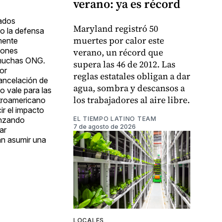
verano: ya es récord
tados
Maryland registró 50
no la defensa
muertes por calor este
mente
ciones
verano, un récord que
e muchas ONG.
supera las 46 de 2012. Las
or
reglas estatales obligan a dar
ancelación de
agua, sombra y descansos a
o vale para las
los trabajadores al aire libre.
entroamericano
r el impacto
EL TIEMPO LATINO TEAM
anzando
7 de agosto de 2026
ar
an asumir una
LOCALES