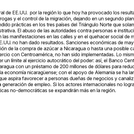
teral de EE.UU. por la región lo que hoy ha provocado los resul
s drogas y el control de la migración, dejando en un segundo pla
ido prácticas en los tres países del Triángulo Norte que sola
trativa. El abuso de las autoridades contra personas e institu
en las manifestaciones en las calles y en el quehacer social d
e EE.UU. no han dado resultados. Sanciones económicas de may
ón de la compra de azúcar a Nicaragua o hasta una posible c
mercio con Centroamérica, no han sido implementadas. Lo mism
r un límite al ejercicio autocrático del poder: así, el Banco C
ragua con un préstamo de 200 millones de dólares para reduci
e la economía nicaragüense; con el apoyo de Alemania se ha l
ue aspira favorecer a personas dueñas de negocios y canaliz
 generación de empleo. Si los actores internacionales no logr
cticas no-democráticas se expandirán más en la región.