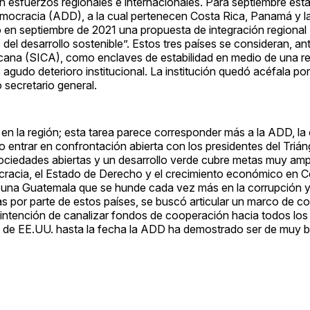
ren esfuerzos regionales e internacionales. Para septiembre es
Democracia (ADD), a la cual pertenecen Costa Rica, Panamá y l
en septiembre de 2021 una propuesta de integración regional
el desarrollo sostenible”. Estos tres países se consideran, ant
icana (SICA), como enclaves de estabilidad en medio de una r
de agudo deterioro institucional. La institución quedó acéfala po
 secretario general.
 en la región; esta tarea parece corresponder más a la ADD, la
o entrar en confrontación abierta con los presidentes del Trián
ciedades abiertas y un desarrollo verde cubre metas muy ampl
mocracia, el Estado de Derecho y el crecimiento económico en 
e una Guatemala que se hunde cada vez más en la corrupción y
as por parte de estos países, se buscó articular un marco de 
 intención de canalizar fondos de cooperación hacia todos los 
o de EE.UU. hasta la fecha la ADD ha demostrado ser de muy b