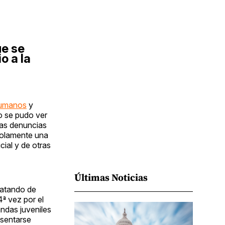
Facebook
Pinterest
LinkedIn
WhatsApp
Email
ue se
o a la
humanos
y
mo se pudo ver
vas denuncias
 solamente una
ial y de otras
Últimas Noticias
ratando de
ª vez por el
ndas juveniles
esentarse