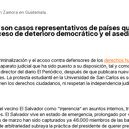
én Zamora en Guatemala.
 son casos representativos de países q
ceso de deterioro democrático y el asedi
riminalización y el acoso contra defensores de los
derechos 
n aparato judicial que ha sido puesto a su disposición, tal y co
director del diario El Periódico, después de que publicara nue
s. La protesta estudiantil en la Universidad de San Carlos es
en los derechos ciudadanos, ni respetan la independencia judic
l vecino El Salvador como "injerencia” en asuntos internos, t
es. El Salvador vive en estado de emergencia, prolongado por 4
s de marzo han sido capturados ya 46.000 miembros de las ba
e arbitrariedad subraya la práctica del presidente de querer pr