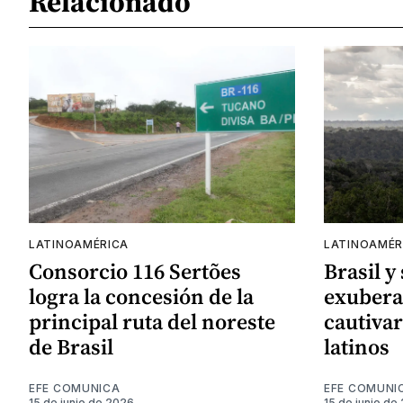
Relacionado
LATINOAMÉRICA
LATINOAMÉR
Consorcio 116 Sertões
Brasil y
logra la concesión de la
exubera
principal ruta del noreste
cautivar
de Brasil
latinos
EFE COMUNICA
EFE COMUNI
15 de junio de 2026
15 de junio de