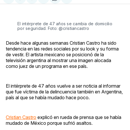
Compartir
Share
Compartir
Share
Compartir
en
on
en
on
via
Facebook
Pinterest
LinkedIn
WhatsApp
Email
El intérprete de 47 años se cambia de domicilio
por seguridad. Foto: @cristiancastro
Desde hace algunas semanas Cristian Castro ha sido
tendencia en las redes sociales por su look y su forma
de vestir. El artista mexicano se posicionó de la
televisión argentina al mostrar una imagen alocada
como juez de un programa en ese país.
El intérprete de 47 años vuelve a ser noticia al informar
que fue víctima de la delincuencia también en Argentina,
país al que se había mudado hace poco.
Cristian Castro
explicó en rueda de prensa que se había
mudado de México porque sufrió asaltos.