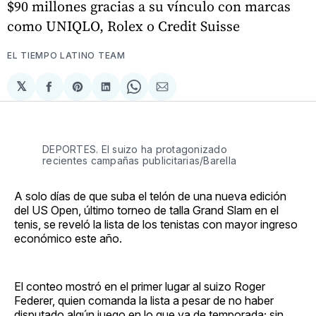
$90 millones gracias a su vínculo con marcas
como UNIQLO, Rolex o Credit Suisse
EL TIEMPO LATINO TEAM
𝕏
Compartir
Share
Compartir
Share
Compartir
en
on
en
on
via
Facebook
Pinterest
LinkedIn
WhatsApp
Email
DEPORTES. El suizo ha protagonizado
recientes campañas publicitarias/Barella
A solo días de que suba el telón de una nueva edición
del US Open, último torneo de talla Grand Slam en el
tenis, se reveló la lista de los tenistas con mayor ingreso
económico este año.
El conteo mostró en el primer lugar al suizo Roger
Federer, quien comanda la lista a pesar de no haber
disputado algún juego en lo que va de temporada; sin