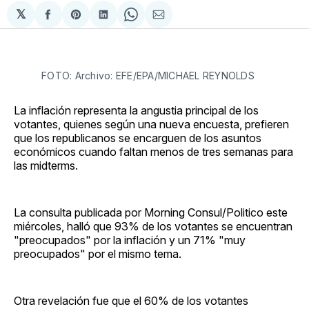
𝕏
Compartir
Share
Compartir
Share
Compartir
en
on
en
on
via
Facebook
Pinterest
LinkedIn
WhatsApp
Email
FOTO: Archivo: EFE/EPA/MICHAEL REYNOLDS
La inflación representa la angustia principal de los
votantes, quienes según una nueva encuesta, prefieren
que los republicanos se encarguen de los asuntos
económicos cuando faltan menos de tres semanas para
las midterms.
La consulta publicada por Morning Consul/Politico este
miércoles, halló que 93% de los votantes se encuentran
"preocupados" por la inflación y un 71% "muy
preocupados" por el mismo tema.
Otra revelación fue que el 60% de los votantes