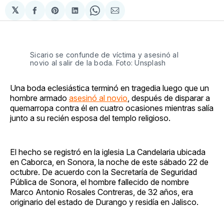
𝕏
Compartir
Share
Compartir
Share
Compartir
en
on
en
on
via
Facebook
Pinterest
LinkedIn
WhatsApp
Email
Sicario se confunde de víctima y asesinó al
novio al salir de la boda. Foto: Unsplash
Una boda eclesiástica terminó en tragedia luego que un
hombre armado
asesinó al novio
, después de disparar a
quemarropa contra él en cuatro ocasiones mientras salía
junto a su recién esposa del templo religioso.
El hecho se registró en la iglesia La Candelaria ubicada
en Caborca, en Sonora, la noche de este sábado 22 de
octubre. De acuerdo con la Secretaría de Seguridad
Pública de Sonora, el hombre fallecido de nombre
Marco Antonio Rosales Contreras, de 32 años, era
originario del estado de Durango y residía en Jalisco.