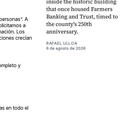
inside the historic building
that once housed Farmers
Banking and Trust, timed to
 personas”. A
the county's 250th
olicitamos a
anniversary.
mación. Los
aciones crecían
RAFAEL ULLOA
6 de agosto de 2026
ompleto y
as en todo el