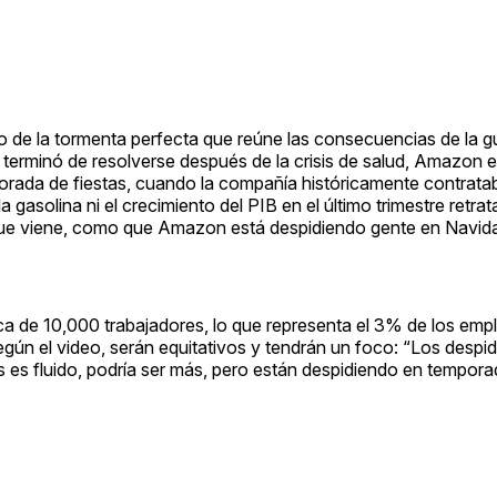
o de la tormenta perfecta que reúne las consecuencias de la g
 terminó de resolverse después de la crisis de salud, Amazon
mporada de fiestas, cuando la compañía históricamente contrat
la gasolina ni el crecimiento del PIB en el último trimestre retrat
que viene, como que Amazon está despidiendo gente en Navi
ca de 10,000 trabajadores, lo que representa el 3% de los empl
egún el video, serán equitativos y tendrán un foco: “Los despi
s es fluido, podría ser más, pero están despidiendo en tempor