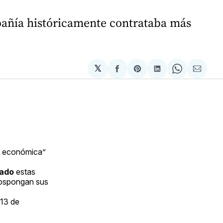
mpañía históricamente contrataba más
𝕏
Compartir
Share
Compartir
Share
Compa
en
on
en
on
via
Facebook
Pinterest
LinkedIn
WhatsApp
Email
is económica”
ado
estas
pospongan sus
 13 de