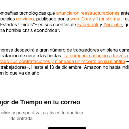
compañías tecnológicas que
anunciaron reestructuraciones
ante
sociales
un video,
publicado por la
web ‘Crea y Transforma’
–qu
en Estados Unidos”– en sus cuentas de
Facebook
y
YouTube
, q
a horrible crisis económica”.
a empresa despedirá a gran número de trabajadores en plena ca
ratación de cara a las fiestas.
La compañía anunció a través 
do sus contrataciones y planeaba un recorte de su plantilla
–
 trabajadores–. Hasta el 13 de diciembre, Amazon no había ind
n lo que va de año.
jor de Tiempo en tu correo
nálisis y perspectiva, gratis en tu bandeja
de entrada