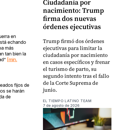
Ciudadanía por
nacimiento: Trump
firma dos nuevas
órdenes ejecutivas
uerra en
Trump firmó dos órdenes
 está echando
ejecutivas para limitar la
aba más
an tan bien la
ciudadanía por nacimiento
dad”
[min.
en casos específicos y frenar
el turismo de parto, su
segundo intento tras el fallo
de la Corte Suprema de
eados fijos de
junio.
dos se harán
ada de
EL TIEMPO LATINO TEAM
7 de agosto de 2026