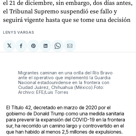
el 21 de diciembre, sin embargo, dos días antes,
el Tribunal Supremo suspendió ese fallo y
seguirá vigente hasta que se tome una decisión
LENYS VARGAS
𝕏
Compartir
Share
Compartir
Share
Compartir
en
on
en
on
via
Facebook
Pinterest
LinkedIn
WhatsApp
Email
Migrantes caminan en una orilla del Río Bravo
ante el operativo que implementó la Guardia
Nacional estadounidense en la frontera con
Ciudad Juárez, Chihuahua (México).Foto:
Archivo: EFE/Luis Torres
El Título 42, decretado en marzo de 2020 por el
gobierno de Donald Trump como una medida sanitaria
para prevenir la expansión del COVID-19 en la frontera
sur, ha recorrido un camino largo y controvertido en el
que han habido al menos 2,5 millones de expulsiones.