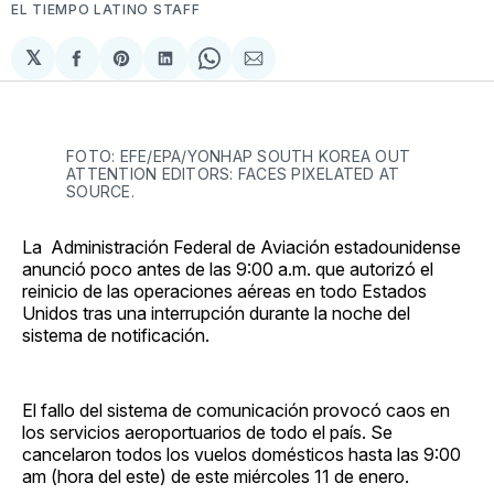
EL TIEMPO LATINO STAFF
𝕏
Compartir
Share
Compartir
Share
Compartir
en
on
en
on
via
Facebook
Pinterest
LinkedIn
WhatsApp
Email
FOTO: EFE/EPA/YONHAP SOUTH KOREA OUT
ATTENTION EDITORS: FACES PIXELATED AT
SOURCE.
La Administración Federal de Aviación estadounidense
anunció poco antes de las 9:00 a.m. que autorizó el
reinicio de las operaciones aéreas en todo Estados
Unidos tras una interrupción durante la noche del
sistema de notificación.
El fallo del sistema de comunicación provocó caos en
los servicios aeroportuarios de todo el país. Se
cancelaron todos los vuelos domésticos hasta las 9:00
am (hora del este) de este miércoles 11 de enero.