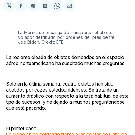
𝕏
Compartir
Share
Compartir
Share
Compartir
en
on
en
on
via
Facebook
Pinterest
LinkedIn
WhatsApp
Email
La Marina se encarga de transportar el objeto
volador derribado por ordenes del presidente
Joe Biden. Credit: EFE
La reciente oleada de objetos derribados en el espacio
aéreo norteamericano ha suscitado muchas preguntas.
Solo en la última semana, cuatro objetos han sido
abatidos por cazas estadounidenses. Se trata de un
aumento drástico con respecto a la tasa habitual de este
tipo de sucesos, y ha dejado a muchos preguntándose
qué está pasando.
El primer caso:
un globo chino derribado frente a las costas de Carolina