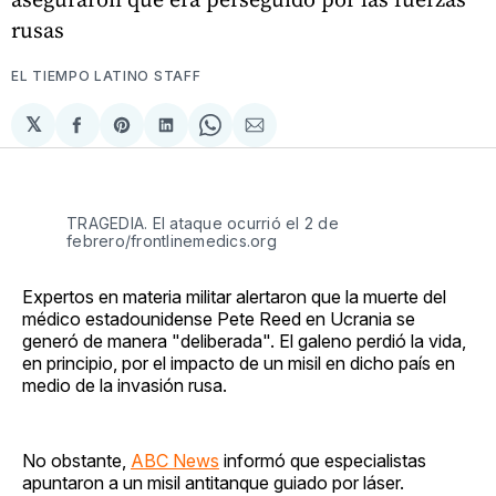
rusas
EL TIEMPO LATINO STAFF
𝕏
Compartir
Share
Compartir
Share
Compartir
en
on
en
on
via
Facebook
Pinterest
LinkedIn
WhatsApp
Email
TRAGEDIA. El ataque ocurrió el 2 de
febrero/frontlinemedics.org
Expertos en materia militar alertaron que la muerte del
médico estadounidense Pete Reed en Ucrania se
generó de manera "deliberada". El galeno perdió la vida,
en principio, por el impacto de un misil en dicho país en
medio de la invasión rusa.
No obstante,
ABC News
informó que especialistas
apuntaron a un misil antitanque guiado por láser.