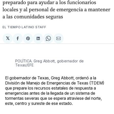
preparado para ayudar a los funcionarios
locales y al personal de emergencia a mantener
a las comunidades seguras
EL TIEMPO LATINO STAFF
𝕏
Compartir
Share
Compartir
Share
Compartir
en
on
en
on
via
Facebook
Pinterest
LinkedIn
WhatsApp
Email
POLÍTICA. Greg Abbott, gobernador de
Texas/EFE
El gobernador de Texas, Greg Abbott, ordenó a la
División de Manejo de Emergencias de Texas (TDEM)
que prepare los recursos estatales de respuesta a
emergencias antes de la llegada de un sistema de
tormentas severas que se espera atraviese del norte,
este, centro y sureste de ese estado.