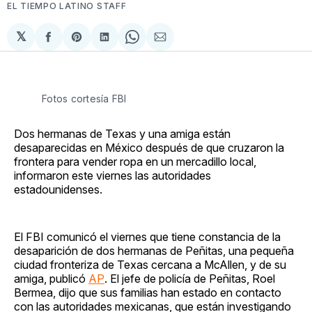
EL TIEMPO LATINO STAFF
𝕏
Compartir
Share
Compartir
Share
Compartir
en
on
en
on
via
Facebook
Pinterest
LinkedIn
WhatsApp
Email
Fotos cortesía FBI
Dos hermanas de Texas y una amiga están
desaparecidas en México después de que cruzaron la
frontera para vender ropa en un mercadillo local,
informaron este viernes las autoridades
estadounidenses.
El FBI comunicó el viernes que tiene constancia de la
desaparición de dos hermanas de Peñitas, una pequeña
ciudad fronteriza de Texas cercana a McAllen, y de su
amiga, publicó
AP
. El jefe de policía de Peñitas, Roel
Bermea, dijo que sus familias han estado en contacto
con las autoridades mexicanas, que están investigando