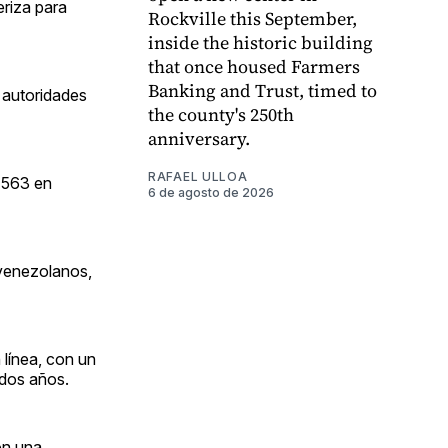
eriza para
Rockville this September,
inside the historic building
that once housed Farmers
Banking and Trust, timed to
s autoridades
the county's 250th
anniversary.
RAFAEL ULLOA
l 563 en
6 de agosto de 2026
venezolanos,
 línea, con un
 dos años.
on una