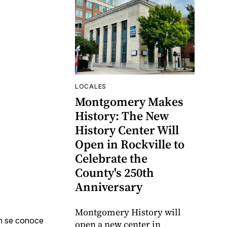
LOCALES
Montgomery Makes
History: The New
History Center Will
Open in Rockville to
Celebrate the
County's 250th
Anniversary
Montgomery History will
én se conoce
open a new center in