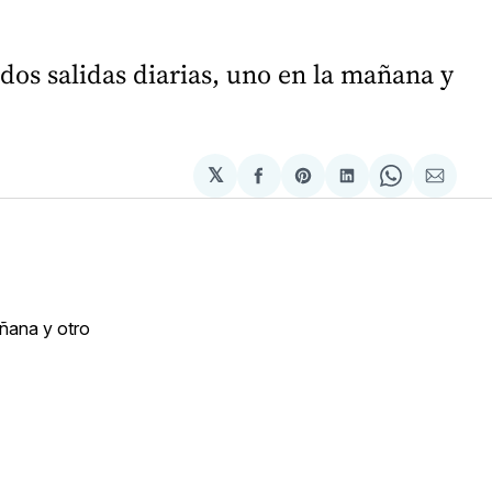
dos salidas diarias, uno en la mañana y
𝕏
Compartir
Share
Compartir
Share
Compa
en
on
en
on
via
Facebook
Pinterest
LinkedIn
WhatsApp
Email
añana y otro