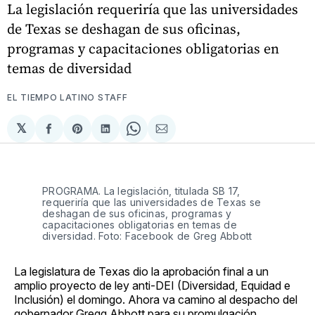
La legislación requeriría que las universidades
de Texas se deshagan de sus oficinas,
programas y capacitaciones obligatorias en
temas de diversidad
EL TIEMPO LATINO STAFF
𝕏
Compartir
Share
Compartir
Share
Compartir
en
on
en
on
via
Facebook
Pinterest
LinkedIn
WhatsApp
Email
PROGRAMA. La legislación, titulada SB 17,
requeriría que las universidades de Texas se
deshagan de sus oficinas, programas y
capacitaciones obligatorias en temas de
diversidad. Foto: Facebook de Greg Abbott
La legislatura de Texas dio la aprobación final a un
amplio proyecto de ley anti-DEI (Diversidad, Equidad e
Inclusión) el domingo. Ahora va camino al despacho del
gobernador Gregg Abbott para su promulgación.