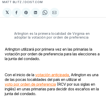
MATT BLITZ / DCIST.COM
𝕏
Compartir
Share
Compartir
Share
Compartir
en
on
en
on
via
Facebook
Pinterest
LinkedIn
WhatsApp
Email
Arlington es la primera localidad de Virginia en
adoptar la votación por orden de preferencia
Arlington utilizará por primera vez en las primarias la
votación por orden de preferencia para las elecciones a
la junta del condado.
Con el inicio de la
votación anticipada
, Arlington es una
de las pocas localidades del país en utilizar el
voto por orden de preferencia
(RCV por sus siglas en
inglés) en unas primarias para decidir dos escaños en la
junta del condado.