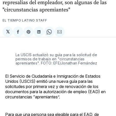
represalias del empleador, son algunas de las
"circunstancias apremiantes"
EL TIEMPO LATINO STAFF
𝕏
Compartir
Share
Compartir
Share
Compartir
en
on
en
on
via
Facebook
Pinterest
LinkedIn
WhatsApp
Email
La USCIS actualizó su guía para la solicitud de
permisos de trabajo en "circunstancias
apremiantes". FOTO: EFE/Jonathan Fernández
El Servicio de Ciudadanía e Inmigración de Estados
Unidos (USCIS) emitió una nueva guía para las
solicitudes por primera vez y de renovación de los
documentos para la autorización de empleo (EAD) en
circunstancias “apremiantes”.
Para que una persona sea elegible para el EAD, de