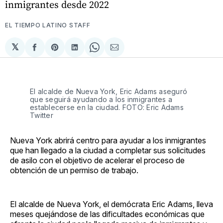
inmigrantes desde 2022
EL TIEMPO LATINO STAFF
𝕏
Compartir
Share
Compartir
Share
Compartir
en
on
en
on
via
Facebook
Pinterest
LinkedIn
WhatsApp
Email
El alcalde de Nueva York, Eric Adams aseguró
que seguirá ayudando a los inmigrantes a
establecerse en la ciudad. FOTO: Eric Adams
Twitter
Nueva York abrirá centro para ayudar a los inmigrantes
que han llegado a la ciudad a completar sus solicitudes
de asilo con el objetivo de acelerar el proceso de
obtención de un permiso de trabajo.
El alcalde de Nueva York, el demócrata Eric Adams, lleva
meses quejándose de las dificultades económicas que