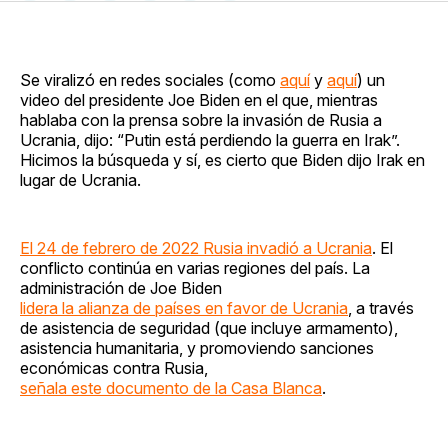
en
on
en
on
via
Facebook
Pinterest
LinkedIn
WhatsApp
Email
Se viralizó en redes sociales (como
aquí
y
aquí
) un
video del presidente Joe Biden en el que, mientras
hablaba con la prensa sobre la invasión de Rusia a
Ucrania, dijo: “Putin está perdiendo la guerra en Irak”.
Hicimos la búsqueda y sí, es cierto que Biden dijo Irak en
lugar de Ucrania.
El 24 de febrero de 2022 Rusia invadió a Ucrania
. El
conflicto continúa en varias regiones del país. La
administración de Joe Biden
lidera la alianza de países en favor de Ucrania
, a través
de asistencia de seguridad (que incluye armamento),
asistencia humanitaria, y promoviendo sanciones
económicas contra Rusia,
señala este documento de la Casa Blanca
.