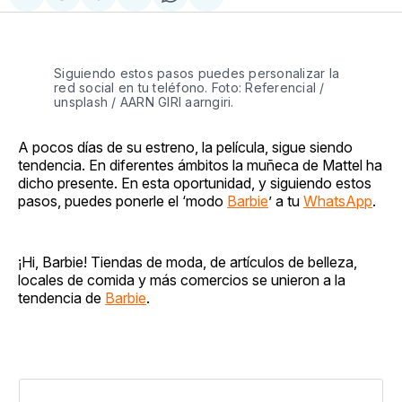
Compartir
Share
Compartir
Share
Compartir
en
on
en
on
via
Facebook
Pinterest
LinkedIn
WhatsApp
Email
Siguiendo estos pasos puedes personalizar la
red social en tu teléfono. Foto: Referencial /
unsplash / AARN GIRI aarngiri.
A pocos días de su estreno, la película, sigue siendo
tendencia. En diferentes ámbitos la muñeca de Mattel ha
dicho presente. En esta oportunidad, y siguiendo estos
pasos, puedes ponerle el ‘modo
Barbie
’ a tu
WhatsApp
.
¡Hi, Barbie! Tiendas de moda, de artículos de belleza,
locales de comida y más comercios se unieron a la
tendencia de
Barbie
.