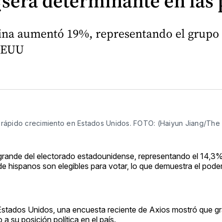
 ¿será determinante en las
atina aumentó 19%, representando el grupo 
 EEUU
ás rápido crecimiento en Estados Unidos. FOTO: (Haiyun Jiang/Th
 grande del electorado estadounidense, representando el 14,3
de hispanos son elegibles para votar, lo que demuestra el pode
n Estados Unidos, una encuesta reciente de Axios mostró que gr
a su posición política en el país.