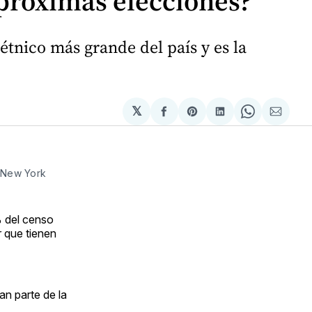
 próximas elecciones?
étnico más grande del país y es la
𝕏
Compartir
Share
Compartir
Share
Compa
en
on
en
on
via
Facebook
Pinterest
LinkedIn
WhatsApp
Email
e New York
% del censo
r que tienen
an parte de la