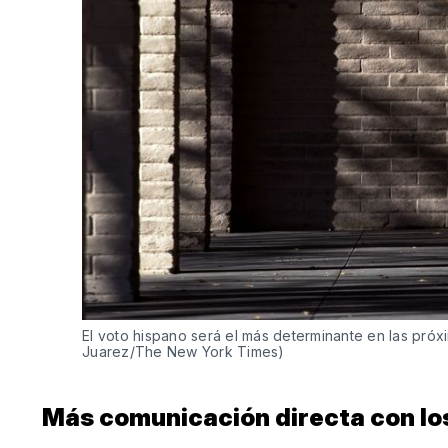
El voto hispano será el más determinante en las próx
Juarez/The New York Times)
Más comunicación directa con lo