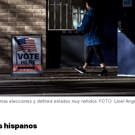
imas elecciones y definirá estados muy reñidos. FOTO: (Joel Ang
s hispanos