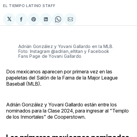
EL TIEMPO LATINO STAFF
𝕏
Compartir
Share
Compartir
Share
Compartir
en
on
en
on
via
Facebook
Pinterest
LinkedIn
WhatsApp
Email
Adrián González y Yovani Gallardo en la MLB.
Foto: Instagram @adrian_eltitan y Facebook
Fans Page de Yovani Gallardo
Dos mexicanos aparecen por primera vez en las
papeletas del Salón de la Fama de la Major League
Baseball (MLB).
Adrián González y Yovani Gallardo están entre los
nominados para la Clase 2024, para ingresar al "Templo
de los Inmortales" de Cooperstown.