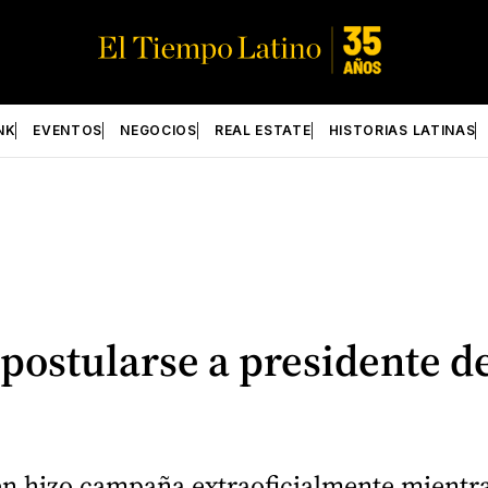
NK
EVENTOS
NEGOCIOS
REAL ESTATE
HISTORIAS LATINAS
stularse a presidente des
ien hizo campaña extraoficialmente mientra