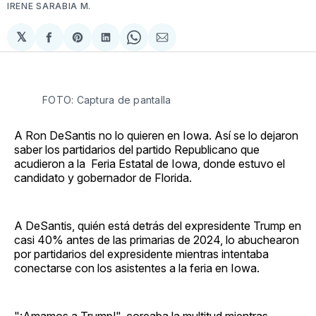
IRENE SARABIA M.
𝕏
Compartir
Share
Compartir
Share
Compartir
en
on
en
on
via
Facebook
Pinterest
LinkedIn
WhatsApp
Email
FOTO: Captura de pantalla
A Ron DeSantis no lo quieren en Iowa. Así se lo dejaron
saber los partidarios del partido Republicano que
acudieron a la Feria Estatal de Iowa, donde estuvo el
candidato y gobernador de Florida.
A DeSantis, quién está detrás del expresidente Trump en
casi 40% antes de las primarias de 2024, lo abuchearon
por partidarios del expresidente mientras intentaba
conectarse con los asistentes a la feria en Iowa.
"¡Amamos a Trump!", coreaba la multitud mientras