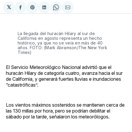
𝕏
Compartir
Share
Compartir
Share
Compartir
en
on
en
on
via
Facebook
Pinterest
LinkedIn
WhatsApp
Email
La llegada del huracán Hilary al sur de
California en agosto representa un hecho
histórico, ya que no se veía en más de 40
años. FOTO: (Mark Abramson/The New York
Times)
El Servicio Meteorológico Nacional advirtió que el
huracán Hilary de categoría cuatro, avanza hacia el sur
de California, y generará fuertes lluvias e inundaciones
“catastróficas”.
Los vientos máximos sostenidos se mantienen cerca de
las 130 millas por hora, pero se podrían debilitar el
sábado por la tarde, señalaron los meteorólogos.