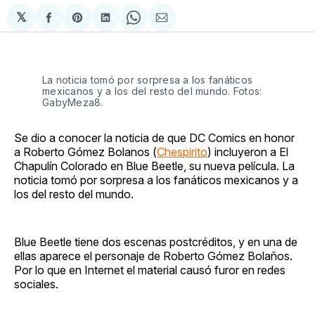
𝕏
Compartir
Share
Compartir
Share
Compartir
en
on
en
on
via
Facebook
Pinterest
LinkedIn
WhatsApp
Email
La noticia tomó por sorpresa a los fanáticos
mexicanos y a los del resto del mundo. Fotos:
GabyMeza8.
Se dio a conocer la noticia de que DC Comics en honor
a Roberto Gómez Bolanos (
Chespirito
) incluyeron a El
Chapulín Colorado en Blue Beetle, su nueva película. La
noticia tomó por sorpresa a los fanáticos mexicanos y a
los del resto del mundo.
Blue Beetle tiene dos escenas postcréditos, y en una de
ellas aparece el personaje de Roberto Gómez Bolaños.
Por lo que en Internet el material causó furor en redes
sociales.