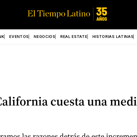
NK
EVENTOS
NEGOCIOS
REAL ESTATE
HISTORIAS LATINAS
California cuesta una medi
oramos las razones detrás de este increme