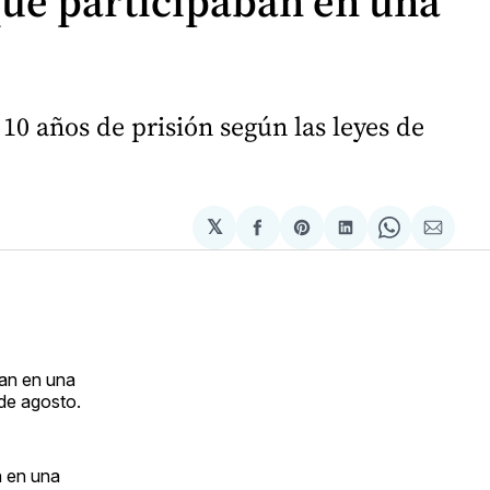
que participaban en una
10 años de prisión según las leyes de
𝕏
Compartir
Share
Compartir
Share
Compa
en
on
en
on
via
Facebook
Pinterest
LinkedIn
WhatsApp
Email
ban en una
 de agosto.
n en una