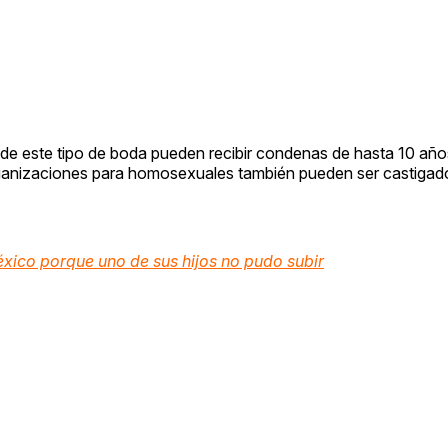
 de este tipo de boda pueden recibir condenas de hasta 10 años
rganizaciones para homosexuales también pueden ser castiga
éxico porque uno de sus hijos no pudo subir