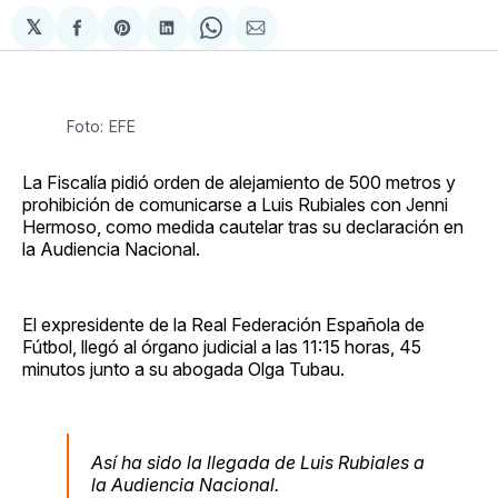
𝕏
Compartir
Share
Compartir
Share
Compartir
en
on
en
on
via
Facebook
Pinterest
LinkedIn
WhatsApp
Email
Foto: EFE
La Fiscalía pidió orden de alejamiento de 500 metros y
prohibición de comunicarse a Luis Rubiales con Jenni
Hermoso, como medida cautelar tras su declaración en
la Audiencia Nacional.
El expresidente de la Real Federación Española de
Fútbol, llegó al órgano judicial a las 11:15 horas, 45
minutos junto a su abogada Olga Tubau.
Así ha sido la llegada de Luis Rubiales a
la Audiencia Nacional.