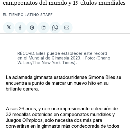
campeonatos del mundo y 19 títulos mundiales
EL TIEMPO LATINO STAFF
𝕏
Compartir
Share
Compartir
Share
Compartir
en
on
en
on
via
Facebook
Pinterest
LinkedIn
WhatsApp
Email
RÉCORD. Biles puede establecer este récord
en el Mundial de Gimnasia 2023. | Foto: (Chang
W. Lee/The New York Times).
La aclamada gimnasta estadounidense Simone Biles se
encuentra a punto de marcar un nuevo hito en su
brillante carrera.
A sus 26 años, y con una impresionante colección de
32 medallas obtenidas en campeonatos mundiales y
Juegos Olímpicos, sólo necesita dos más para
convertirse en la gimnasta más condecorada de todos