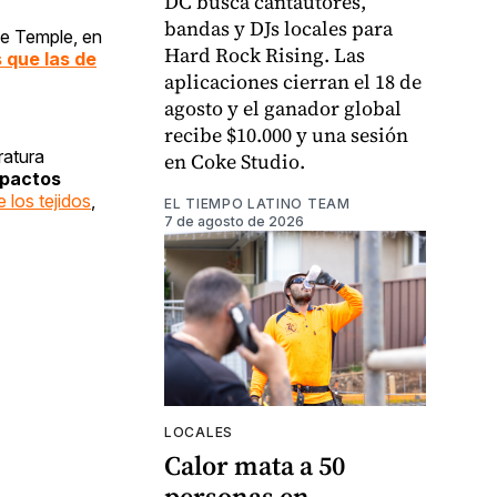
DC busca cantautores,
bandas y DJs locales para
de Temple, en
Hard Rock Rising. Las
 que las de
aplicaciones cierran el 18 de
agosto y el ganador global
recibe $10.000 y una sesión
ratura
en Coke Studio.
mpactos
 los tejidos
,
EL TIEMPO LATINO TEAM
7 de agosto de 2026
LOCALES
Calor mata a 50
personas en