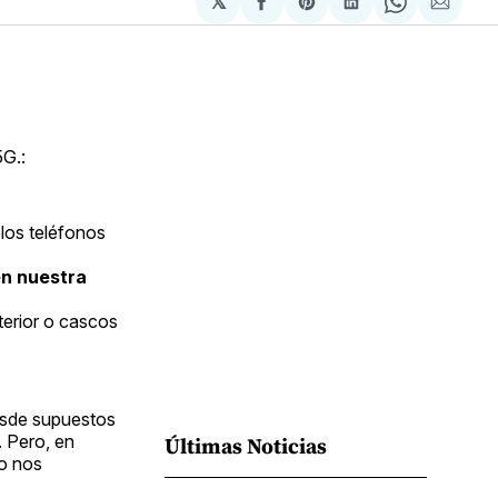
𝕏
Compartir
Share
Compartir
Share
Compa
en
on
en
on
via
Facebook
Pinterest
LinkedIn
WhatsApp
Email
5G.:
los teléfonos
en nuestra
terior o cascos
desde supuestos
. Pero, en
Últimas Noticias
no nos