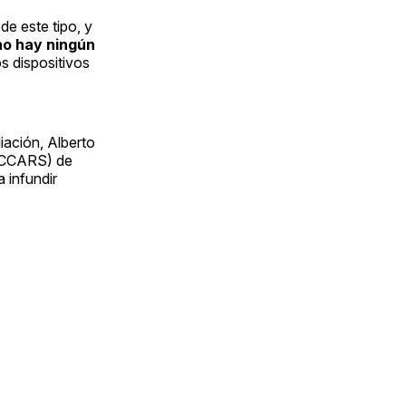
e este tipo, y
no hay ningún
s dispositivos
diación, Alberto
 (CCARS) de
a infundir