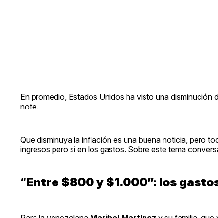
En promedio, Estados Unidos ha visto una disminución de
note.
Que disminuya la inflación es una buena noticia, pero tod
ingresos pero sí en los gastos. Sobre este tema conve
“
Entre $800 y $1.000”: los gastos
Para la venezolana
Maribel Martínez
y su familia, que