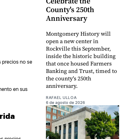
Celebrate the
County's 250th
Anniversary
Montgomery History will
open a new center in
Rockville this September,
inside the historic building
s precios no se
that once housed Farmers
Banking and Trust, timed to
the county's 250th
anniversary.
emento en sus
RAFAEL ULLOA
6 de agosto de 2026
rida
os precios,