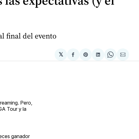
 las expectativas (y el
 final del evento
𝕏
Compartir
Share
Compartir
Share
Compa
en
on
en
on
via
Facebook
Pinterest
LinkedIn
WhatsApp
Email
treaming. Pero,
GA Tour y la
veces ganador